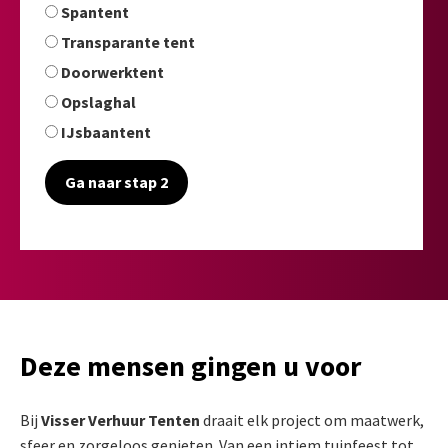
Spantent
Transparante tent
Doorwerktent
Opslaghal
IJsbaantent
Ga naar stap 2
Deze mensen gingen u voor
Bij
Visser Verhuur Tenten
draait elk project om maatwerk,
sfeer en zorgeloos genieten. Van een intiem tuinfeest tot