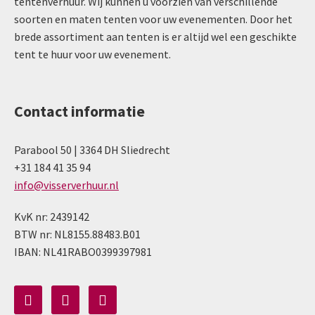
tentenverhuur. Wij kunnen u voorzien van verschillende
soorten en maten tenten voor uw evenementen. Door het
brede assortiment aan tenten is er altijd wel een geschikte
tent te huur voor uw evenement.
Contact informatie
Parabool 50 | 3364 DH Sliedrecht
+31 184 41 35 94
info@visserverhuur.nl
KvK nr: 2439142
BTW nr: NL8155.88483.B01
IBAN: NL41RABO0399397981