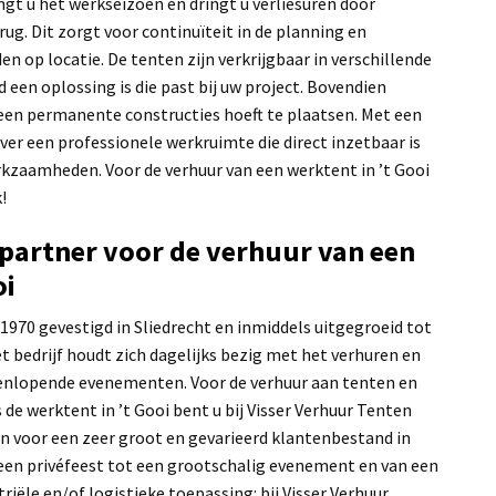
gt u het werkseizoen en dringt u verliesuren door
ug. Dit zorgt voor continuïteit in de planning en
 op locatie. De tenten zijn verkrijgbaar in verschillende
 een oplossing is die past bij uw project. Bovendien
een permanente constructies hoeft te plaatsen. Met een
over een professionele werkruimte die direct inzetbaar is
rkzaamheden. Voor de verhuur van een werktent in ’t Gooi
!
artner voor de verhuur van een
oi
 1970 gevestigd in Sliedrecht en inmiddels uitgegroeid tot
et bedrijf houdt zich dagelijks bezig met het verhuren en
enlopende evenementen. Voor de verhuur aan tenten en
 de werktent in ’t Gooi bent u bij Visser Verhuur Tenten
ken voor een zeer groot en gevarieerd klantenbestand in
een privéfeest tot een grootschalig evenement en van een
riële en/of logistieke toepassing: bij Visser Verhuur