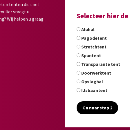
rten tenten die snel
mulier vraagt u
Selecteer hier d
ng? Wij helpen u graag
Aluhal
Pagodetent
Stretchtent
Spantent
Transparante tent
Doorwerktent
Opslaghal
IJsbaantent
Ga naar stap 2