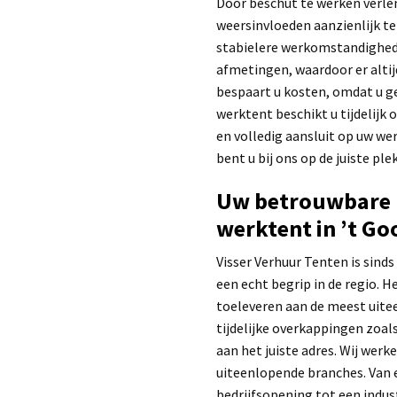
Door beschut te werken verlen
weersinvloeden aanzienlijk ter
stabielere werkomstandigheden
afmetingen, waardoor er altijd
bespaart u kosten, omdat u g
werktent beschikt u tijdelijk 
en volledig aansluit op uw we
bent u bij ons op de juiste plek
Uw betrouwbare p
werktent in ’t Go
Visser Verhuur Tenten is sinds
een echt begrip in de regio. H
toeleveren aan de meest uite
tijdelijke overkappingen zoals
aan het juiste adres. Wij wer
uiteenlopende branches. Van 
bedrijfsopening tot een indust