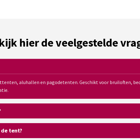
kijk hier de veelgestelde vra
sttenten, aluhallen en pagodetenten. Geschikt voor bruiloften, 
tie.
?
 de tent?