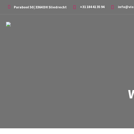
+31 184 41 35 94
info@vis
Parabool 50 | 3364 DH Sliedrecht