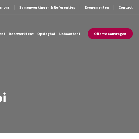
er ons
Samenwerkingen & Referenties
Evenementen
Contact
ent
Doorwerktent
Opslaghal
IJsbaantent
Offerte aanvragen
i