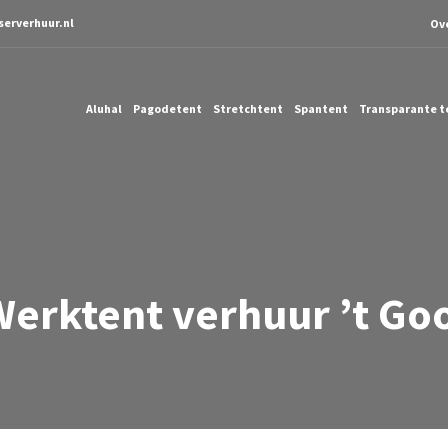
serverhuur.nl
Ov
Aluhal
Pagodetent
Stretchtent
Spantent
Transparante t
Werktent verhuur ’t Goo