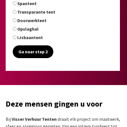
Spantent
Transparante tent
Doorwerktent
Opslaghal
IJsbaantent
Ga naar stap 2
Deze mensen gingen u voor
Bij
Visser Verhuur Tenten
draait elk project om maatwerk,
sfeer en zorgeloos genieten. Van een intiem tuinfeest tot