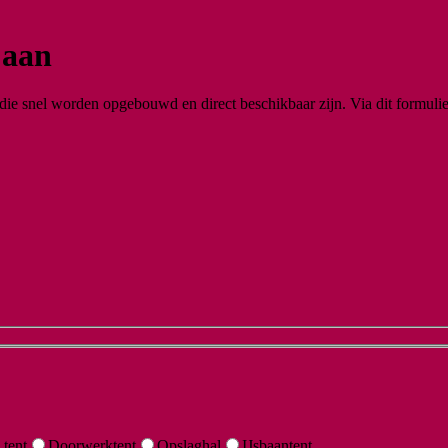
 aan
die snel worden opgebouwd en direct beschikbaar zijn. Via dit formulie
 tent
Doorwerktent
Opslaghal
IJsbaantent