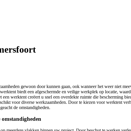
mersfoort
kzaamheden gewoon door kunnen gaan, ook wanneer het weer niet mee
n werktent biedt een afgeschermde en veilige werkplek op locatie, waard
 een werktent creëert u snel een overdekte ruimte die bescherming bie
 geschikt voor diverse werkzaamheden. Door te kiezen voor werktent ve
ongeacht de omstandigheden.
lle omstandigheden
op meerdere vlakken binnen uw project. Door beschut te werken verlen