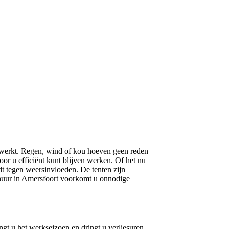
werkt. Regen, wind of kou hoeven geen reden
oor u efficiënt kunt blijven werken. Of het nu
dt tegen weersinvloeden. De tenten zijn
rhuur in Amersfoort voorkomt u onnodige
gt u het werkseizoen en dringt u verliesuren