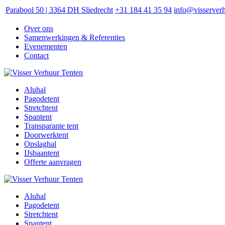
Parabool 50 | 3364 DH Sliedrecht
+31 184 41 35 94
info@visserverh
Over ons
Samenwerkingen & Referenties
Evenementen
Contact
Aluhal
Pagodetent
Stretchtent
Spantent
Transparante tent
Doorwerktent
Opslaghal
IJsbaantent
Offerte aanvragen
Aluhal
Pagodetent
Stretchtent
Spantent