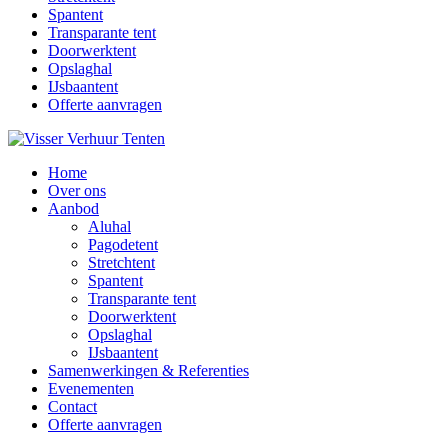
Spantent
Transparante tent
Doorwerktent
Opslaghal
IJsbaantent
Offerte aanvragen
Home
Over ons
Aanbod
Aluhal
Pagodetent
Stretchtent
Spantent
Transparante tent
Doorwerktent
Opslaghal
IJsbaantent
Samenwerkingen & Referenties
Evenementen
Contact
Offerte aanvragen