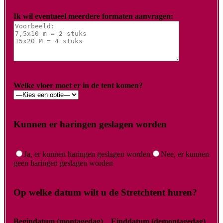
Ik wil eventueel meerdere formaten aanvragen:
Welke vloer moet er in de tent komen?
Kunnen er haringen geslagen worden
Ja, er kunnen haringen geslagen worden
Nee, er kunnen
geen haringen geslagen worden
Op welke datum wilt u de Stretchtent huren?
Begindatum (montagedag)
Einddatum (demontagedag)