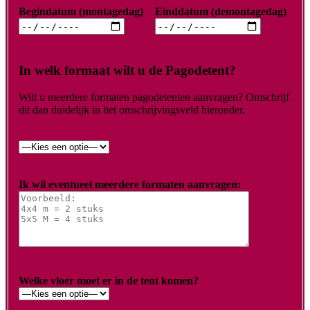
Begindatum (montagedag)
Einddatum (demontagedag)
In welk formaat wilt u de Pagodetent?
Wilt u meerdere formaten pagodetenten aanvragen? Omschrijf
dit dan duidelijk in het omschrijvingsveld hieronder.
Ik wil eventueel meerdere formaten aanvragen:
Welke vloer moet er in de tent komen?