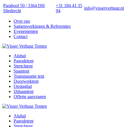
Parabool 50 | 3364 DH
+31 184 41 35
info@visserverhuur.nl
Sliedrecht
94
Over ons
Samenwerkingen & Referenties
Evenementen
Contact
Aluhal
Pagodetent
Stretchtent
Spantent
Transparante tent
Doorwerktent
Opslaghal
IJsbaantent
Offerte aanvragen
Aluhal
Pagodetent
Stretchtent