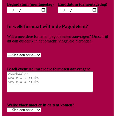
Begindatum (montagedag)
Einddatum (demontagedag)
In welk formaat wilt u de Pagodetent?
Wilt u meerdere formaten pagodetenten aanvragen? Omschrijf
dit dan duidelijk in het omschrijvingsveld hieronder.
Ik wil eventueel meerdere formaten aanvragen:
Welke vloer moet er in de tent komen?