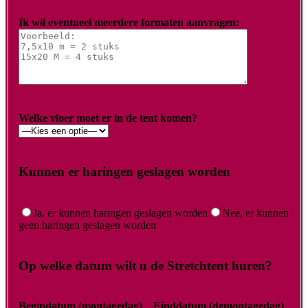
Ik wil eventueel meerdere formaten aanvragen:
Welke vloer moet er in de tent komen?
Kunnen er haringen geslagen worden
Ja, er kunnen haringen geslagen worden
Nee, er kunnen
geen haringen geslagen worden
Op welke datum wilt u de Stretchtent huren?
Begindatum (montagedag)
Einddatum (demontagedag)