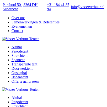
Parabool 50 | 3364 DH
+31 184 41 35
info@visserverhuur.nl
Sliedrecht
94
Over ons
Samenwerkingen & Referenties
Evenementen
Contact
Aluhal
Pagodetent
Stretchtent
Spantent
Transparante tent
Doorwerktent
Opslaghal
IJsbaantent
Offerte aanvragen
Aluhal
Pagodetent
Stretchtent