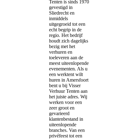
Tenten is sinds 1970
gevestigd in
Sliedrecht en
inmiddels
uitgegroeid tot een
echt begrip in de
regio. Het bedrijf
houdt zich dagelijks
bezig met het
verhuren en
toeleveren aan de
meest uiteenlopende
evenementen. Als u
een werktent wilt
huren in Amersfoort
bent u bij Visser
Verhuur Tenten aan
het juiste adres. Wij
werken voor een
zeer groot en
gevarieerd
klantenbestand in
uiteenlopende
branches. Van een
privéfeest tot een