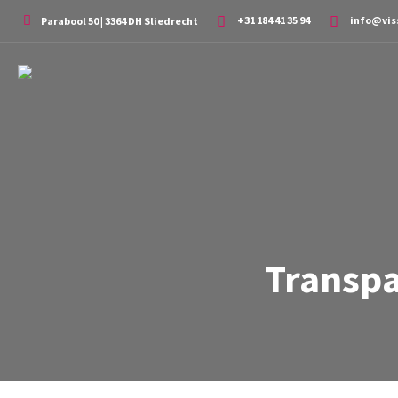
+31 184 41 35 94
info@vis
Parabool 50 | 3364 DH Sliedrecht
Transpa