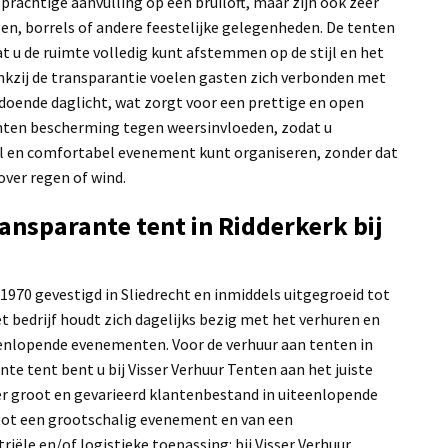
achtige aanvulling op een bruiloft, maar zijn ook zeer
en, borrels of andere feestelijke gelegenheden. De tenten
odat u de ruimte volledig kunt afstemmen op de stijl en het
zij de transparantie voelen gasten zich verbonden met
oldoende daglicht, wat zorgt voor een prettige en open
enten bescherming tegen weersinvloeden, zodat u
ol en comfortabel evenement kunt organiseren, zonder dat
over regen of wind.
ansparante tent in Ridderkerk bij
 1970 gevestigd in Sliedrecht en inmiddels uitgegroeid tot
et bedrijf houdt zich dagelijks bezig met het verhuren en
enlopende evenementen. Voor de verhuur aan tenten in
te tent bent u bij Visser Verhuur Tenten aan het juiste
er groot en gevarieerd klantenbestand in uiteenlopende
 tot een grootschalig evenement en van een
riële en/of logistieke toepassing: bij Visser Verhuur