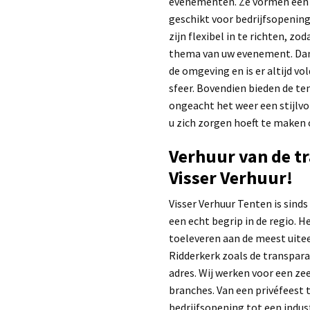
evenementen. Ze vormen een pr
geschikt voor bedrijfsopening
zijn flexibel in te richten, z
thema van uw evenement. Dank
de omgeving en is er altijd v
sfeer. Bovendien bieden de t
ongeacht het weer een stijlv
u zich zorgen hoeft te maken 
Verhuur van de tr
Visser Verhuur!
Visser Verhuur Tenten is sinds
een echt begrip in de regio. H
toeleveren aan de meest uite
Ridderkerk zoals de transparan
adres. Wij werken voor een ze
branches. Van een privéfeest
bedrijfsopening tot een indust