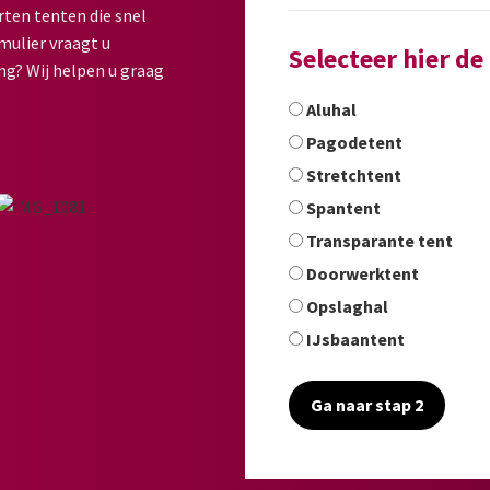
rten tenten die snel
mulier vraagt u
Selecteer hier d
ng? Wij helpen u graag
Aluhal
Pagodetent
Stretchtent
Spantent
Transparante tent
Doorwerktent
Opslaghal
IJsbaantent
Ga naar stap 2