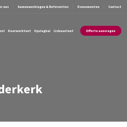
er ons
Samenwerkingen & Referenties
Evenementen
Contact
ent
Doorwerktent
Opslaghal
IJsbaantent
Offerte aanvragen
dderkerk