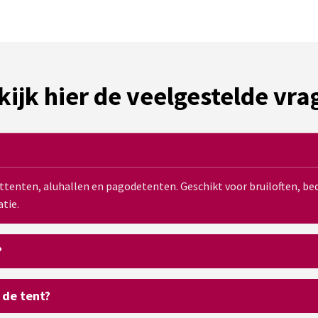
kijk hier de veelgestelde vra
sttenten, aluhallen en pagodetenten. Geschikt voor bruiloften, 
tie.
?
 de tent?