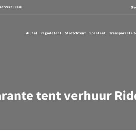
serverhuur.nl
Ov
Aluhal
Pagodetent
Stretchtent
Spantent
Transparante t
rante tent verhuur Ri