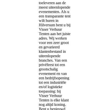
toeleveren aan de
meest uiteenlopende
evenementen. Als u
een transparante tent
wilt huren in
Hilversum bent u bij
Visser Verhuur
Tenten aan het juiste
adres. Wij werken
voor een zeer groot
en gevarieerd
klantenbestand in
uiteenlopende
branches. Van een
privéfeest tot een
grootschalig
evenement en van
een bedrijfsopening
tot een industriële
en/of logistieke
toepassing: bij
Visser Verhuur
Tenten is elke klant
nog altijd koning.
Bent u benieuwd