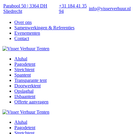
Parabool 50 | 3364 DH
+31 184 41 35
info@visserverhuur.nl
Sliedrecht
94
Over ons
Samenwerkingen & Referenties
Evenementen
Contact
Aluhal
Pagodetent
Stretchtent
Spantent
Transparante tent
Doorwerktent
Opslaghal
IJsbaantent
Offerte aanvragen
Aluhal
Pagodetent
Stretchtent