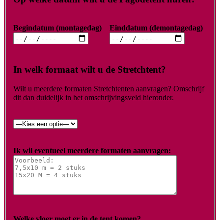
Begindatum (montagedag)
Einddatum (demontagedag)
In welk formaat wilt u de Stretchtent?
Wilt u meerdere formaten Stretchtenten aanvragen? Omschrijf
dit dan duidelijk in het omschrijvingsveld hieronder.
Ik wil eventueel meerdere formaten aanvragen:
Welke vloer moet er in de tent komen?