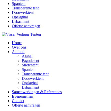
Spantent
Transparante tent
Doorwerktent
Opslaghal
IJsbaantent
Offerte aanvragen
Home
Over ons
Aanbod
Aluhal
Pagodetent
Stretchtent
Spantent
Transparante tent
Doorwerktent
Opslaghal
IJsbaantent
Samenwerkingen & Referenties
Evenementen
Contact
Offerte aanvragen