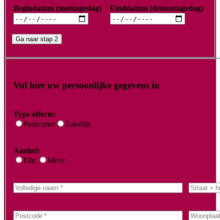
Begindatum (montagedag)
Einddatum (demontagedag)
Ga naar stap 2
Vul hier uw persoonlijke gegevens in
Type offerte:
Particulier
Zakelijk
Aanhef:
Dhr.
Mevr.