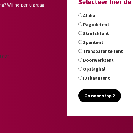
Selecteer hier d
ng? Wij helpen u graag
Aluhal
Pagodetent
Stretchtent
Spantent
Transparante tent
Doorwerktent
Opslaghal
IJsbaantent
Ga naar stap 2