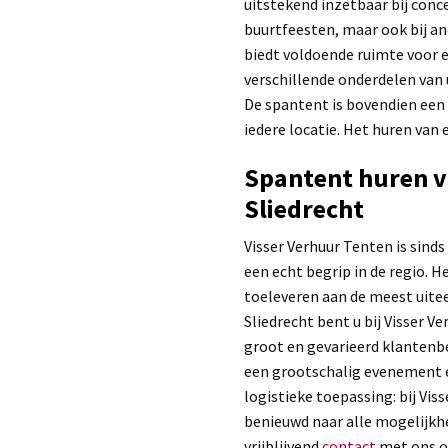
uitstekend inzetbaar bij conce
buurtfeesten, maar ook bij a
biedt voldoende ruimte voor 
verschillende onderdelen van 
De spantent is bovendien een 
iedere locatie. Het huren van 
Spantent huren vo
Sliedrecht
Visser Verhuur Tenten is sinds
een echt begrip in de regio. H
toeleveren aan de meest uite
Sliedrecht bent u bij Visser V
groot en gevarieerd klantenb
een grootschalig evenement e
logistieke toepassing: bij Vis
benieuwd naar alle mogelijkhe
vrijblijvend
contact
met ons op