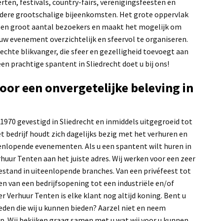
rten, festivals, country-fairs, verenigingsfeesten en
ndere grootschalige bijeenkomsten. Het grote oppervlak
een groot aantal bezoekers en maakt het mogelijk om
uw evenement overzichtelijk en sfeervol te organiseren.
echte blikvanger, die sfeer en gezelligheid toevoegt aan
een prachtige spantent in Sliedrecht doet u bij ons!
or een onvergetelijke beleving in
 1970 gevestigd in Sliedrecht en inmiddels uitgegroeid tot
et bedrijf houdt zich dagelijks bezig met het verhuren en
enlopende evenementen. Als u een spantent wilt huren in
erhuur Tenten aan het juiste adres. Wij werken voor een zeer
estand in uiteenlopende branches. Van een privéfeest tot
n van een bedrijfsopening tot een industriële en/of
ser Verhuur Tenten is elke klant nog altijd koning. Bent u
den die wij u kunnen bieden? Aarzel niet en neem
. Wij bekijken graag samen met u wat wij voor u kunnen