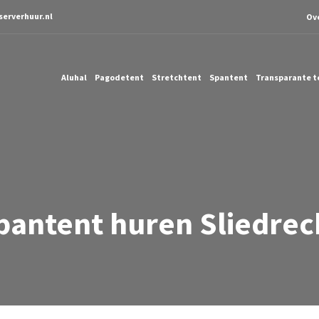
serverhuur.nl
Ov
Aluhal
Pagodetent
Stretchtent
Spantent
Transparante t
pantent huren Sliedrec