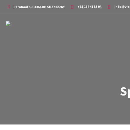
+31 184 41 35 94
info@vis
Parabool 50 | 3364 DH Sliedrecht
S