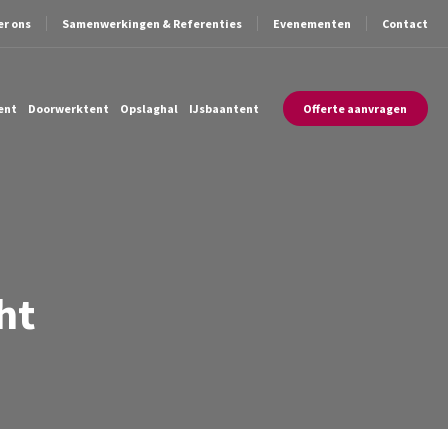
er ons
Samenwerkingen & Referenties
Evenementen
Contact
ent
Doorwerktent
Opslaghal
IJsbaantent
Offerte aanvragen
ht