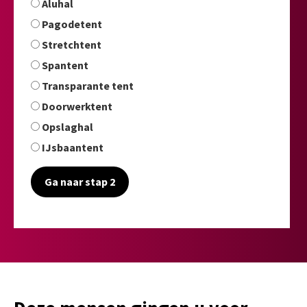
Aluhal
Pagodetent
Stretchtent
Spantent
Transparante tent
Doorwerktent
Opslaghal
IJsbaantent
Ga naar stap 2