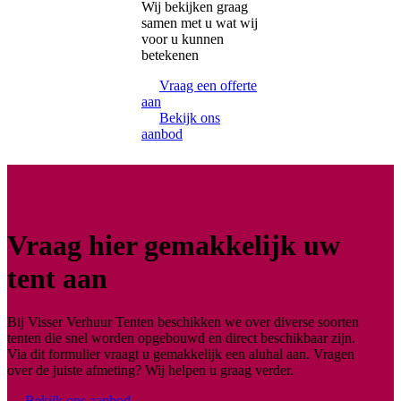
Wij bekijken graag
samen met u wat wij
voor u kunnen
betekenen
Vraag een offerte
aan
Bekijk ons
aanbod
Vraag hier gemakkelijk uw
tent aan
Bij Visser Verhuur Tenten beschikken we over diverse soorten
tenten die snel worden opgebouwd en direct beschikbaar zijn.
Via dit formulier vraagt u gemakkelijk een aluhal aan. Vragen
over de juiste afmeting? Wij helpen u graag verder.
Bekijk ons aanbod