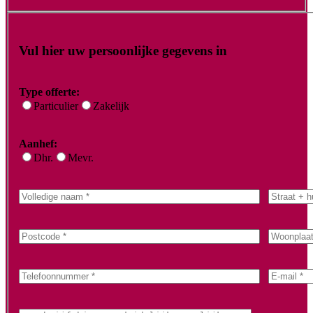
Vul hier uw persoonlijke gegevens in
Type offerte:
Particulier
Zakelijk
Aanhef:
Dhr.
Mevr.