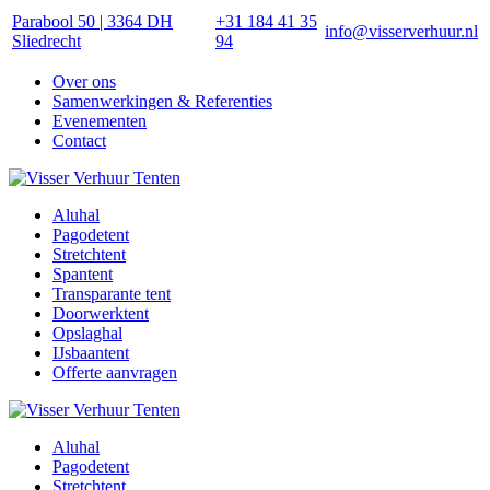
Parabool 50 | 3364 DH
+31 184 41 35
info@visserverhuur.nl
Sliedrecht
94
Over ons
Samenwerkingen & Referenties
Evenementen
Contact
Aluhal
Pagodetent
Stretchtent
Spantent
Transparante tent
Doorwerktent
Opslaghal
IJsbaantent
Offerte aanvragen
Aluhal
Pagodetent
Stretchtent