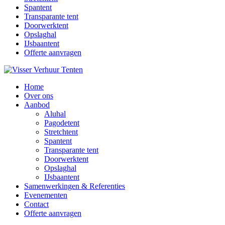
Spantent
Transparante tent
Doorwerktent
Opslaghal
IJsbaantent
Offerte aanvragen
Home
Over ons
Aanbod
Aluhal
Pagodetent
Stretchtent
Spantent
Transparante tent
Doorwerktent
Opslaghal
IJsbaantent
Samenwerkingen & Referenties
Evenementen
Contact
Offerte aanvragen