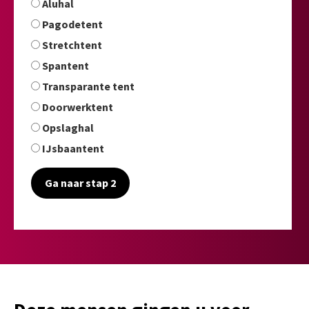
Aluhal
Pagodetent
Stretchtent
Spantent
Transparante tent
Doorwerktent
Opslaghal
IJsbaantent
Ga naar stap 2