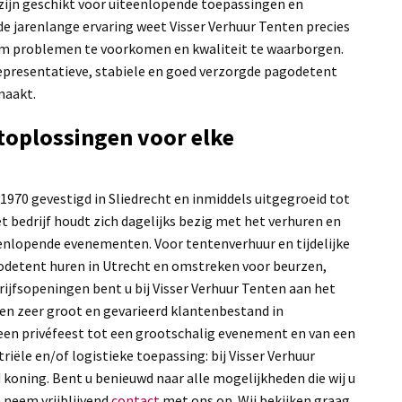
ijn geschikt voor uiteenlopende toepassingen en
 jarenlange ervaring weet Visser Verhuur Tenten precies
m problemen te voorkomen en kwaliteit te waarborgen.
representatieve, stabiele en goed verzorgde pagodetent
maakt.
oplossingen voor elke
 1970 gevestigd in Sliedrecht en inmiddels uitgegroeid tot
et bedrijf houdt zich dagelijks bezig met het verhuren en
enlopende evenementen. Voor tentenverhuur en tijdelijke
detent huren in Utrecht en omstreken voor beurzen,
ijfsopeningen bent u bij Visser Verhuur Tenten aan het
 een zeer groot en gevarieerd klantenbestand in
een privéfeest tot een grootschalig evenement en van een
riële en/of logistieke toepassing: bij Visser Verhuur
d koning. Bent u benieuwd naar alle mogelijkheden die wij u
 neem vrijblijvend
contact
met ons op. Wij bekijken graag