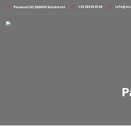
+31 184 41 35 94
info@vis
Parabool 50 | 3364 DH Sliedrecht
P