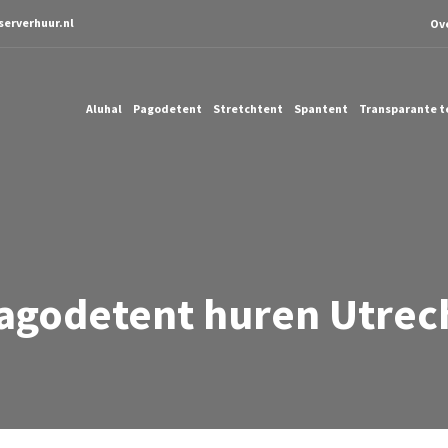
serverhuur.nl
Ov
Aluhal
Pagodetent
Stretchtent
Spantent
Transparante t
agodetent huren Utrec