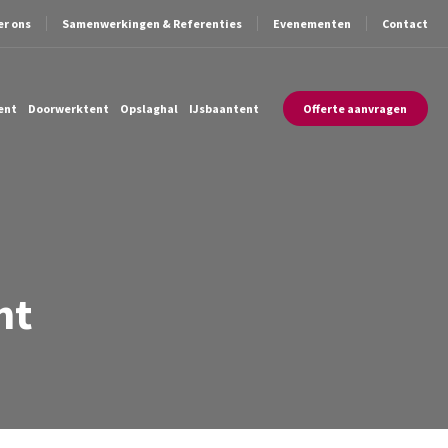
er ons
Samenwerkingen & Referenties
Evenementen
Contact
ent
Doorwerktent
Opslaghal
IJsbaantent
Offerte aanvragen
ht