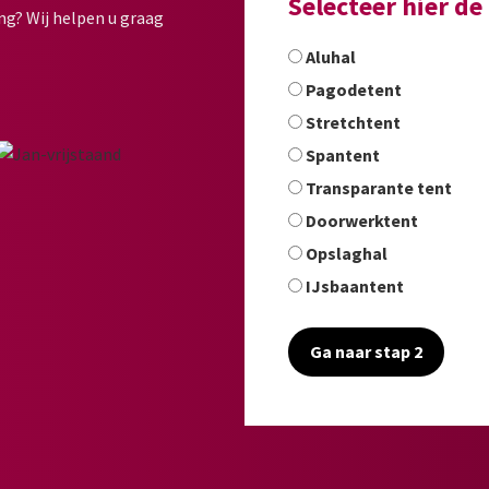
Selecteer hier d
ng? Wij helpen u graag
Aluhal
Pagodetent
Stretchtent
Spantent
Transparante tent
Doorwerktent
Opslaghal
IJsbaantent
Ga naar stap 2