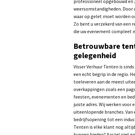
professioneel opgebouwd en z
weersomstandigheden. Door de
waar op gelet moet worden o
Zo bent u verzekerd van een 
die uw evenement compleet 
Betrouwbare tent
gelegenheid
Visser Verhuur Tenten is sinds
een echt begrip in de regio. H
toeleveren aan de meest uite
overkappingen zoals een pago
feesten, evenementen en bedr
juiste adres. Wij werken voor
uiteenlopende branches. Van 
bedrijfsopening tot een indust
Tenten is elke klant nog altij
kunnen bieden? Aarzel niet en