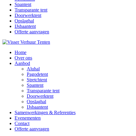
Spantent
Transparante tent
Doorwerktent
Opslaghal
IJsbaantent
Offerte aanvragen
Home
Over ons
Aanbod
Aluhal
Pagodetent
Stretchtent
Spantent
Transparante tent
Doorwerktent
Opslaghal
IJsbaantent
Samenwerkingen & Referenties
Evenementen
Contact
Offerte aanvragen