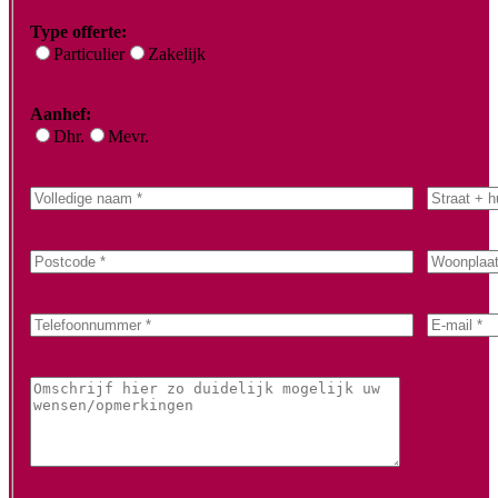
Type offerte:
Particulier
Zakelijk
Aanhef:
Dhr.
Mevr.