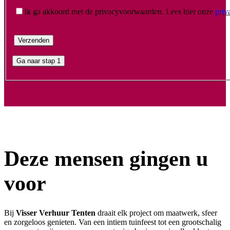
Ik ga akkoord met de privacyvoorwaarden.
Lees hier onze
priv
Ga naar stap 1
Deze mensen gingen u
voor
Bij
Visser Verhuur Tenten
draait elk project om maatwerk, sfeer
en zorgeloos genieten. Van een intiem tuinfeest tot een grootschalig