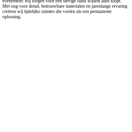
evenement: wij zorgen voor een stevige basis waarin alles klopt.
Met oog voor detail, betrouwbare materialen en jarenlange ervaring
creëren wij tijdelijke ruimtes die voelen als een permanente
oplossing.