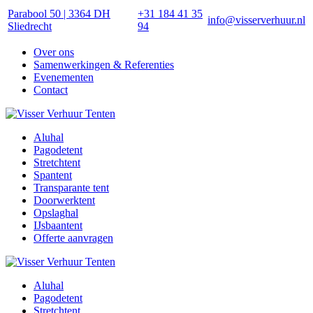
Parabool 50 | 3364 DH
+31 184 41 35
info@visserverhuur.nl
Sliedrecht
94
Over ons
Samenwerkingen & Referenties
Evenementen
Contact
Aluhal
Pagodetent
Stretchtent
Spantent
Transparante tent
Doorwerktent
Opslaghal
IJsbaantent
Offerte aanvragen
Aluhal
Pagodetent
Stretchtent