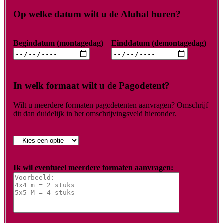
Op welke datum wilt u de Aluhal huren?
Begindatum (montagedag)
Einddatum (demontagedag)
In welk formaat wilt u de Pagodetent?
Wilt u meerdere formaten pagodetenten aanvragen? Omschrijf
dit dan duidelijk in het omschrijvingsveld hieronder.
Ik wil eventueel meerdere formaten aanvragen: