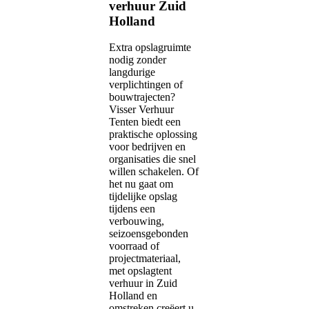
verhuur Zuid
Holland
Extra opslagruimte
nodig zonder
langdurige
verplichtingen of
bouwtrajecten?
Visser Verhuur
Tenten biedt een
praktische oplossing
voor bedrijven en
organisaties die snel
willen schakelen. Of
het nu gaat om
tijdelijke opslag
tijdens een
verbouwing,
seizoensgebonden
voorraad of
projectmateriaal,
met opslagtent
verhuur in Zuid
Holland en
omstreken creëert u