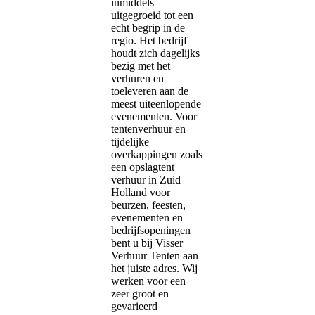
inmiddels
uitgegroeid tot een
echt begrip in de
regio. Het bedrijf
houdt zich dagelijks
bezig met het
verhuren en
toeleveren aan de
meest uiteenlopende
evenementen. Voor
tentenverhuur en
tijdelijke
overkappingen zoals
een opslagtent
verhuur in Zuid
Holland voor
beurzen, feesten,
evenementen en
bedrijfsopeningen
bent u bij Visser
Verhuur Tenten aan
het juiste adres. Wij
werken voor een
zeer groot en
gevarieerd