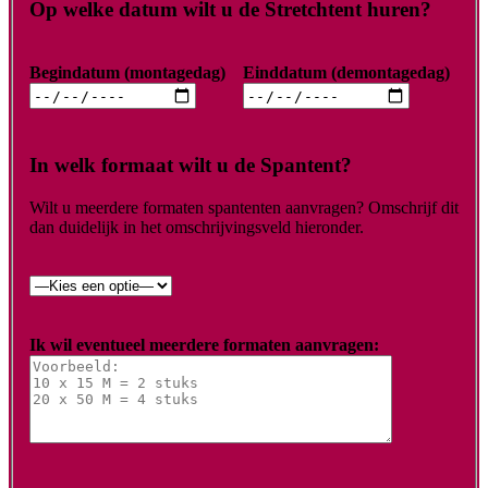
Op welke datum wilt u de Stretchtent huren?
Begindatum (montagedag)
Einddatum (demontagedag)
In welk formaat wilt u de Spantent?
Wilt u meerdere formaten spantenten aanvragen? Omschrijf dit
dan duidelijk in het omschrijvingsveld hieronder.
Ik wil eventueel meerdere formaten aanvragen: