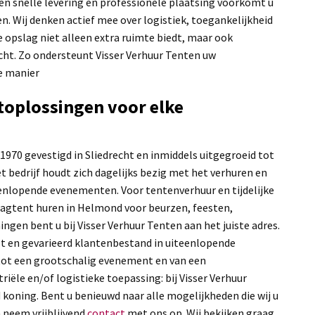
en snelle levering en professionele plaatsing voorkomt u
. Wij denken actief mee over logistiek, toegankelijkheid
ke opslag niet alleen extra ruimte biedt, maar ook
richt. Zo ondersteunt Visser Verhuur Tenten uw
e manier
oplossingen voor elke
 1970 gevestigd in Sliedrecht en inmiddels uitgegroeid tot
et bedrijf houdt zich dagelijks bezig met het verhuren en
enlopende evenementen. Voor tentenverhuur en tijdelijke
agtent huren in Helmond voor beurzen, feesten,
gen bent u bij Visser Verhuur Tenten aan het juiste adres.
ot en gevarieerd klantenbestand in uiteenlopende
 tot een grootschalig evenement en van een
riële en/of logistieke toepassing: bij Visser Verhuur
d koning. Bent u benieuwd naar alle mogelijkheden die wij u
 neem vrijblijvend
contact
met ons op. Wij bekijken graag