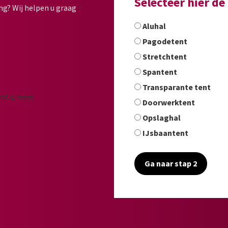
Selecteer hier d
ng? Wij helpen u graag
Aluhal
Pagodetent
Stretchtent
Spantent
Transparante tent
Doorwerktent
Opslaghal
IJsbaantent
Ga naar stap 2