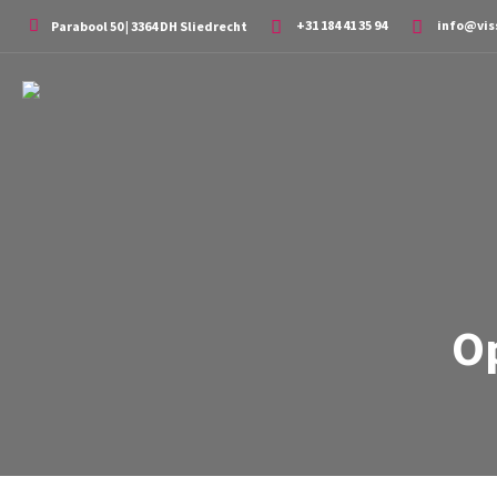
+31 184 41 35 94
info@vis
Parabool 50 | 3364 DH Sliedrecht
O