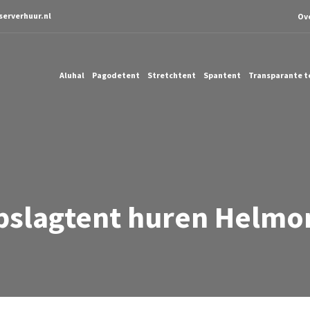
serverhuur.nl
Ov
Aluhal
Pagodetent
Stretchtent
Spantent
Transparante t
pslagtent huren Helmo