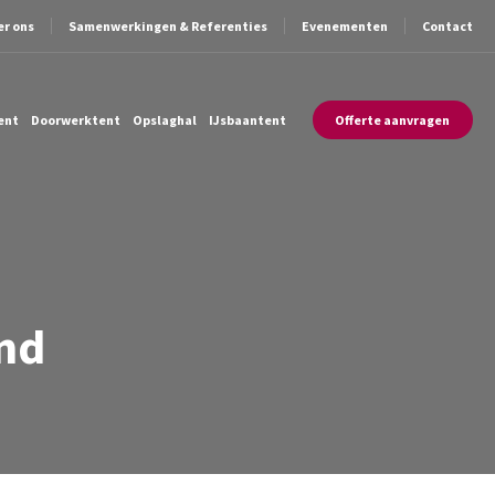
er ons
Samenwerkingen & Referenties
Evenementen
Contact
ent
Doorwerktent
Opslaghal
IJsbaantent
Offerte aanvragen
nd