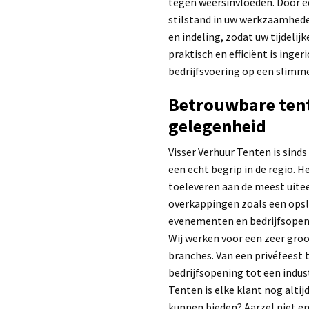
tegen weersinvloeden. Door e
stilstand in uw werkzaamheden
en indeling, zodat uw tijdelij
praktisch en efficiënt is inge
bedrijfsvoering op een slimm
Betrouwbare tent
gelegenheid
Visser Verhuur Tenten is sinds
een echt begrip in de regio. H
toeleveren aan de meest uite
overkappingen zoals een opsl
evenementen en bedrijfsopenin
Wij werken voor een zeer gro
branches. Van een privéfeest
bedrijfsopening tot een indust
Tenten is elke klant nog altij
kunnen bieden? Aarzel niet en