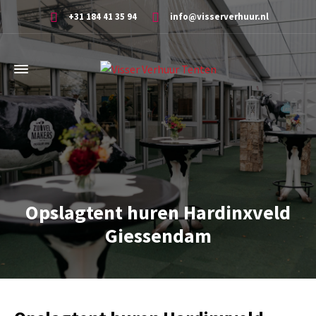
+31 184 41 35 94
info@visserverhuur.nl
Opslagtent huren Hardinxveld
Giessendam