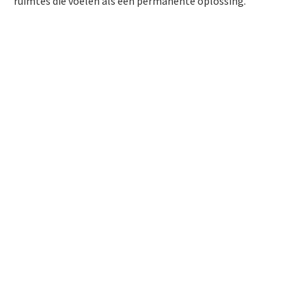
ruimtes die voelen als een permanente oplossing.