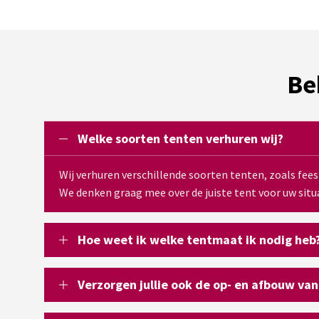
Be
Welke soorten tenten verhuren wij?
Wij verhuren verschillende soorten tenten, zoals fee
We denken graag mee over de juiste tent voor uw situa
Hoe weet ik welke tentmaat ik nodig heb
Verzorgen jullie ook de op- en afbouw van