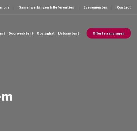
er ons
Samenwerkingen & Referenties
Evenementen
Contact
ent
Doorwerktent
Opslaghal
IJsbaantent
Offerte aanvragen
em