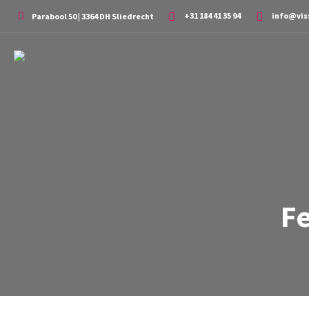
+31 184 41 35 94
info@vis
Parabool 50 | 3364 DH Sliedrecht
F