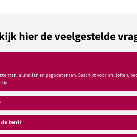
kijk hier de veelgestelde vra
sttenten, aluhallen en pagodetenten. Geschikt voor bruiloften, 
tie.
?
 de tent?