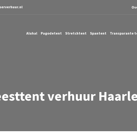
serverhuur.nl
Ov
Aluhal
Pagodetent
Stretchtent
Spantent
Transparante t
eesttent verhuur Haarl