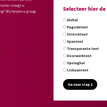
mulier vraagt u
Selecteer hier d
ng? Wij helpen u graag
Aluhal
Pagodetent
Stretchtent
Spantent
Transparante tent
Doorwerktent
Opslaghal
IJsbaantent
Ga naar stap 2