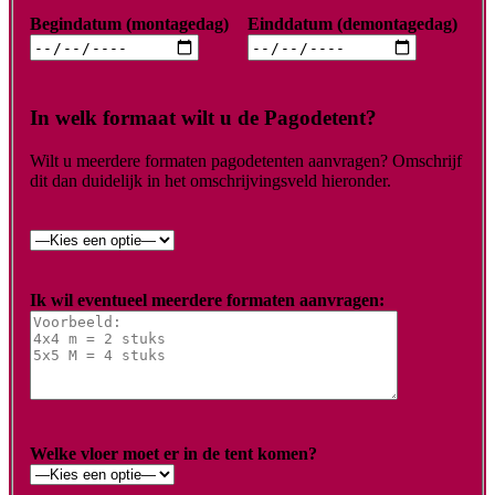
Begindatum (montagedag)
Einddatum (demontagedag)
In welk formaat wilt u de Pagodetent?
Wilt u meerdere formaten pagodetenten aanvragen? Omschrijf
dit dan duidelijk in het omschrijvingsveld hieronder.
Ik wil eventueel meerdere formaten aanvragen:
Welke vloer moet er in de tent komen?