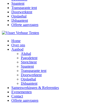
Spantent
Transparante tent
Doorwerktent
Opslaghal
IJsbaantent
Offerte aanvragen
Home
Over ons
Aanbod
Aluhal
Pagodetent
Stretchtent
Spantent
Transparante tent
Doorwerktent
Opslaghal
IJsbaantent
Samenwerkingen & Referenties
Evenementen
Contact
Offerte aanvragen