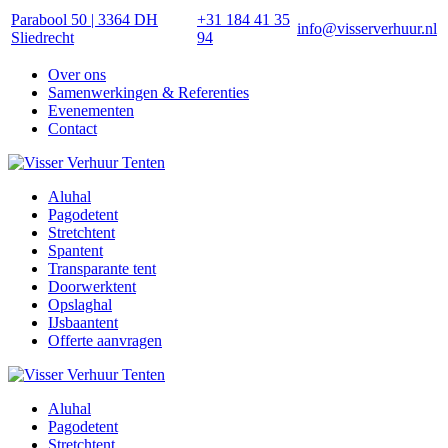
Parabool 50 | 3364 DH
+31 184 41 35
info@visserverhuur.nl
Sliedrecht
94
Over ons
Samenwerkingen & Referenties
Evenementen
Contact
Aluhal
Pagodetent
Stretchtent
Spantent
Transparante tent
Doorwerktent
Opslaghal
IJsbaantent
Offerte aanvragen
Aluhal
Pagodetent
Stretchtent