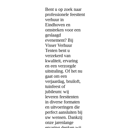
Bent u op zoek naar
professionele feesttent
verhuur in
Eindhoven en
omstreken voor een
geslaagd
evenement? Bij
Visser Verhuur
Tenten bent u
verzekerd van
kwaliteit, ervaring
en een verzorgde
uitstraling. Of het nu
gaat om een
verjaardag, bruiloft,
tuinfeest of
jubileum: wij
leveren feesttenten
in diverse formaten
en uitvoeringen die
perfect aansluiten bij
uw wensen. Dankzij
onze jarenlange
ervaring denken wij