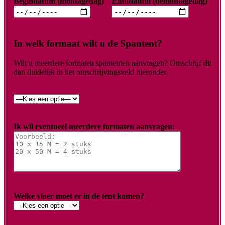
Begindatum (montagedag)
Einddatum (demontagedag)
In welk formaat wilt u de Spantent?
Wilt u meerdere formaten spantenten aanvragen? Omschrijf dit
dan duidelijk in het omschrijvingsveld hieronder.
Ik wil eventueel meerdere formaten aanvragen:
Welke vloer moet er in de tent komen?