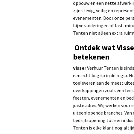
opbouw en een nette afwerkin
zijn stevig, veilig en represe
evenementen. Door onze pers
bij veranderingen of last-min
Tenten niet alleen extra ruimt
Ontdek wat Visse
betekenen
Visser
Verhuur Tenten is sinds
een echt begrip in de regio. H
toeleveren aan de meest uite
overkappingen zoals een fees
feesten, evenementen en bedr
juiste adres. Wij werken voor
uiteenlopende branches. Van 
bedrijfsopening tot een indust
Tenten is elke klant nog altij