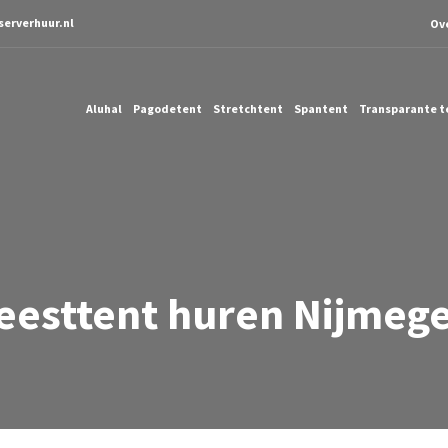
serverhuur.nl
Ov
Aluhal
Pagodetent
Stretchtent
Spantent
Transparante t
eesttent huren Nijmeg