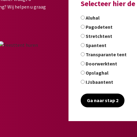
Selecteer hier d
ng? Wij helpen u graag
Aluhal
Pagodetent
Stretchtent
Spantent
Transparante tent
Doorwerktent
Opslaghal
IJsbaantent
Ga naar stap 2