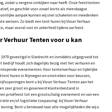
g, zodat u nergens omkijken naar heeft. Onze feesttenten
ntatief, en geschikt voor zowel korte als meerdaagse
oonlijke aanpak kunnen wij snel schakelen en meedenken
ute wensen. Zo biedt een tent huren bij Visser Verhuur
e, maar vooral rust en zekerheid tijdens uw feest.
r Verhuur Tenten voor u kan
 1970 gevestigd in Sliedrecht en inmiddels uitgegroeid tot
et bedrijf houdt zich dagelijks bezig met het verhuren en
enlopende evenementen. Voor tentenverhuur en tijdelijke
ttent huren in Nijmegen en omstreken voor beurzen,
ijfsopeningen bent u bij Visser Verhuur Tenten aan het
 een zeer groot en gevarieerd klantenbestand in
een privéfeest tot een grootschalig evenement en van een
riële en/of logistieke toepassing: bij Visser Verhuur
d koning. Bent u benieuwd naar alle mogelijkheden die wij u