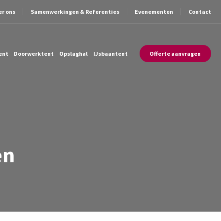
er ons
Samenwerkingen & Referenties
Evenementen
Contact
ent
Doorwerktent
Opslaghal
IJsbaantent
Offerte aanvragen
en