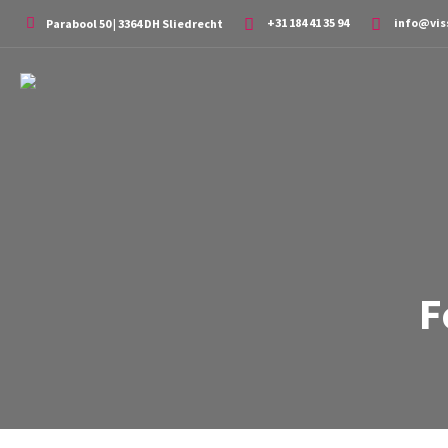
+31 184 41 35 94
info@vis
Parabool 50 | 3364 DH Sliedrecht
F