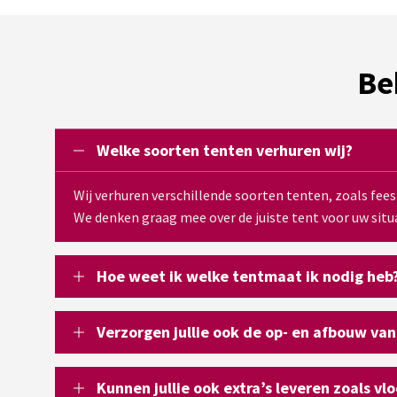
Be
Welke soorten tenten verhuren wij?
Wij verhuren verschillende soorten tenten, zoals fee
We denken graag mee over de juiste tent voor uw situa
Hoe weet ik welke tentmaat ik nodig heb
Verzorgen jullie ook de op- en afbouw van
Kunnen jullie ook extra’s leveren zoals vl