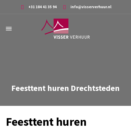
+31 184 41 35 94
info@visserverhuur.nl
Feesttent huren Drechtsteden
Feesttent huren