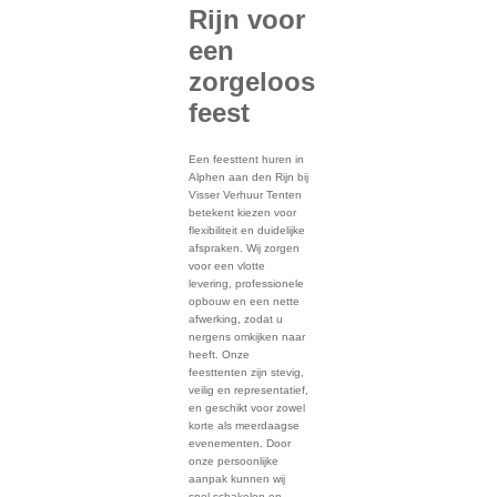
Rijn voor
een
zorgeloos
feest
Een feesttent huren in
Alphen aan den Rijn bij
Visser Verhuur Tenten
betekent kiezen voor
flexibiliteit en duidelijke
afspraken. Wij zorgen
voor een vlotte
levering, professionele
opbouw en een nette
afwerking, zodat u
nergens omkijken naar
heeft. Onze
feesttenten zijn stevig,
veilig en representatief,
en geschikt voor zowel
korte als meerdaagse
evenementen. Door
onze persoonlijke
aanpak kunnen wij
snel schakelen en