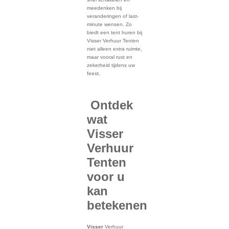
meedenken bij
veranderingen of last-
minute wensen. Zo
biedt een tent huren bij
Visser Verhuur Tenten
niet alleen extra ruimte,
maar vooral rust en
zekerheid tijdens uw
feest.
Ontdek
wat
Visser
Verhuur
Tenten
voor u
kan
betekenen
Visser
Verhuur