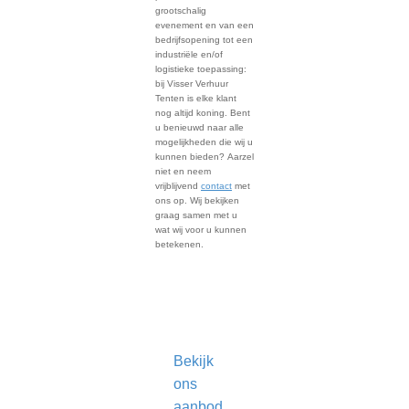
grootschalig
evenement en van een
bedrijfsopening tot een
industriële en/of
logistieke toepassing:
bij Visser Verhuur
Tenten is elke klant
nog altijd koning. Bent
u benieuwd naar alle
mogelijkheden die wij u
kunnen bieden? Aarzel
niet en neem
vrijblijvend
contact
met
ons op. Wij bekijken
graag samen met u
wat wij voor u kunnen
betekenen.
Vraag een
offerte aan
Bekijk
ons
aanbod