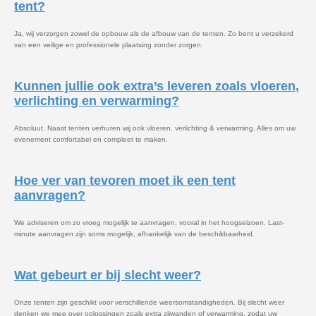
tent?
Ja, wij verzorgen zowel de opbouw als de afbouw van de tenten. Zo bent u verzekerd
van een veilige en professionele plaatsing zonder zorgen.
Kunnen jullie ook extra’s leveren zoals vloeren,
verlichting en verwarming?
Absoluut. Naast tenten verhuren wij ook vloeren, verlichting & verwarming. Alles om uw
evenement comfortabel en compleet te maken.
Hoe ver van tevoren moet ik een tent
aanvragen?
We adviseren om zo vroeg mogelijk te aanvragen, vooral in het hoogseizoen. Last-
minute aanvragen zijn soms mogelijk, afhankelijk van de beschikbaarheid.
Wat gebeurt er bij slecht weer?
Onze tenten zijn geschikt voor verschillende weersomstandigheden. Bij slecht weer
denken we mee over oplossingen zoals extra zijwanden of verwarming, zodat uw