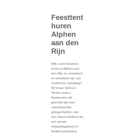
Feesttent
huren
Alphen
aan den
Rijn
Wilt u een feesttent
huren in Alphen aan
den Rijn en omstreken
en verzekerd zijn van
comfort en uitstraling?
Bij Visser Verhuur
Tenten vindt u
feesttenten die
geschikt zijn voor
uiteenlopende
gelegenheden, van
een intiem tuinfeest tot
een groots
verjaardagsfeest of
familie-evenement.