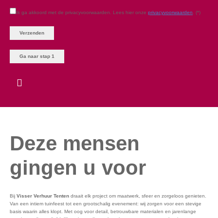
Ik ga akkoord met de privacyvoorwaarden.
Lees hier onze
privacyvoorwaarden
. (*)
Ga naar stap 1
Deze mensen
gingen u voor
Bij
Visser Verhuur Tenten
draait elk project om maatwerk, sfeer en zorgeloos genieten.
Van een intiem tuinfeest tot een grootschalig evenement: wij zorgen voor een stevige
basis waarin alles klopt. Met oog voor detail, betrouwbare materialen en jarenlange