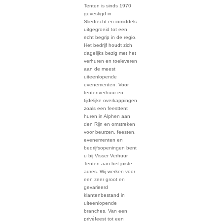
Tenten is sinds 1970
gevestigd in
Sliedrecht en inmiddels
uitgegroeid tot een
echt begrip in de regio.
Het bedrijf houdt zich
dagelijks bezig met het
verhuren en toeleveren
aan de meest
uiteenlopende
evenementen. Voor
tentenverhuur en
tijdelijke overkappingen
zoals een feesttent
huren in Alphen aan
den Rijn en omstreken
voor beurzen, feesten,
evenementen en
bedrijfsopeningen bent
u bij Visser Verhuur
Tenten aan het juiste
adres. Wij werken voor
een zeer groot en
gevarieerd
klantenbestand in
uiteenlopende
branches. Van een
privéfeest tot een