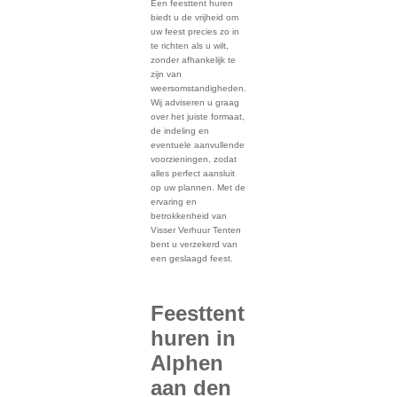
Een feesttent huren
biedt u de vrijheid om
uw feest precies zo in
te richten als u wilt,
zonder afhankelijk te
zijn van
weersomstandigheden.
Wij adviseren u graag
over het juiste formaat,
de indeling en
eventuele aanvullende
voorzieningen, zodat
alles perfect aansluit
op uw plannen. Met de
ervaring en
betrokkenheid van
Visser Verhuur Tenten
bent u verzekerd van
een geslaagd feest.
Feesttent
huren in
Alphen
aan den