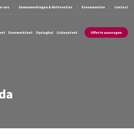
er ons
Samenwerkingen & Referenties
Evenementen
Contact
ent
Doorwerktent
Opslaghal
IJsbaantent
Offerte aanvragen
da