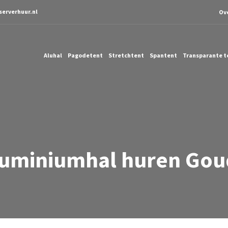
serverhuur.nl
Ov
Aluhal
Pagodetent
Stretchtent
Spantent
Transparante t
luminiumhal huren Gou