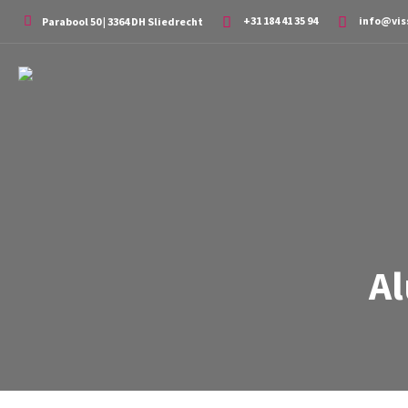
+31 184 41 35 94
info@vis
Parabool 50 | 3364 DH Sliedrecht
A