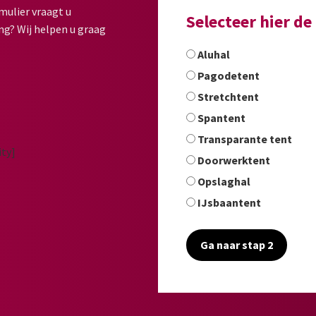
mulier vraagt u
Selecteer hier d
ng? Wij helpen u graag
Aluhal
Pagodetent
Stretchtent
Spantent
Transparante tent
Doorwerktent
Opslaghal
IJsbaantent
Ga naar stap 2