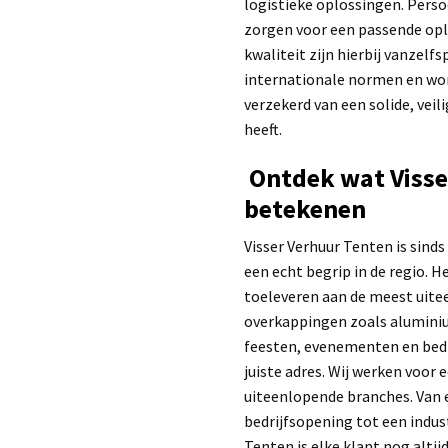
logistieke oplossingen. Perso
zorgen voor een passende oplos
kwaliteit zijn hierbij vanzel
internationale normen en wor
verzekerd van een solide, veil
heeft.
Ontdek wat Visse
betekenen
Visser Verhuur Tenten is sinds
een echt begrip in de regio. H
toeleveren aan de meest uite
overkappingen zoals alumini
feesten, evenementen en bedr
juiste adres. Wij werken voor
uiteenlopende branches. Van 
bedrijfsopening tot een indust
Tenten is elke klant nog altij