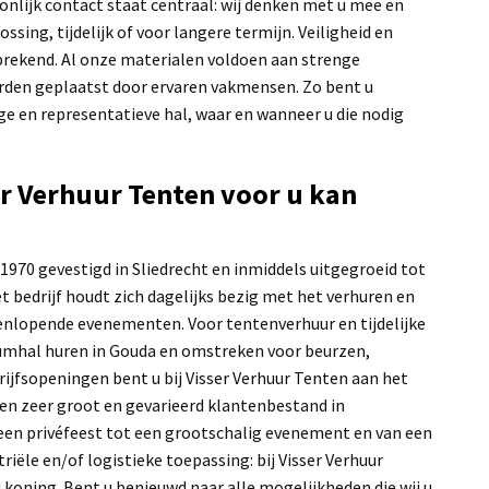
onlijk contact staat centraal: wij denken met u mee en
sing, tijdelijk of voor langere termijn. Veiligheid en
fsprekend. Al onze materialen voldoen aan strenge
den geplaatst door ervaren vakmensen. Zo bent u
ige en representatieve hal, waar en wanneer u die nodig
r Verhuur Tenten voor u kan
 1970 gevestigd in Sliedrecht en inmiddels uitgegroeid tot
et bedrijf houdt zich dagelijks bezig met het verhuren en
enlopende evenementen. Voor tentenverhuur en tijdelijke
umhal huren in Gouda en omstreken voor beurzen,
ijfsopeningen bent u bij Visser Verhuur Tenten aan het
 een zeer groot en gevarieerd klantenbestand in
een privéfeest tot een grootschalig evenement en van een
riële en/of logistieke toepassing: bij Visser Verhuur
d koning. Bent u benieuwd naar alle mogelijkheden die wij u