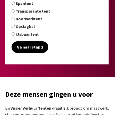
Spantent
Transparante tent
Doorwerktent
Opslaghal
IJsbaantent
Ga naar stap 2
Deze mensen gingen u voor
Bij
Visser Verhuur Tenten
draait elk project om maatwerk,
sfeer en zorgeloos genieten. Van een intiem tuinfeest tot