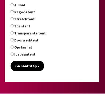
Aluhal
Pagodetent
Stretchtent
Spantent
Transparante tent
Doorwerktent
Opslaghal
IJsbaantent
Ga naar stap 2