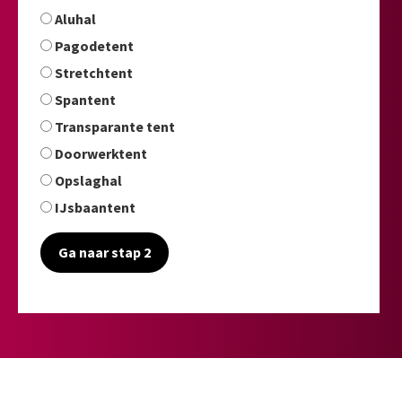
Aluhal
Pagodetent
Stretchtent
Spantent
Transparante tent
Doorwerktent
Opslaghal
IJsbaantent
Ga naar stap 2