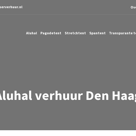
serverhuur.nl
Ov
Aluhal
Pagodetent
Stretchtent
Spantent
Transparante t
Aluhal verhuur Den Haa