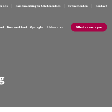
er ons
Samenwerkingen & Referenties
Evenementen
Contact
ent
Doorwerktent
Opslaghal
IJsbaantent
Offerte aanvragen
g