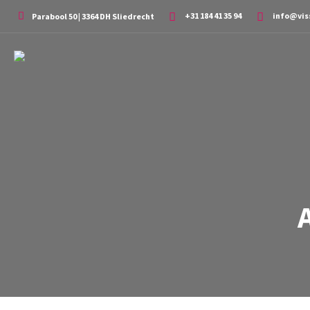
+31 184 41 35 94
info@vis
Parabool 50 | 3364 DH Sliedrecht