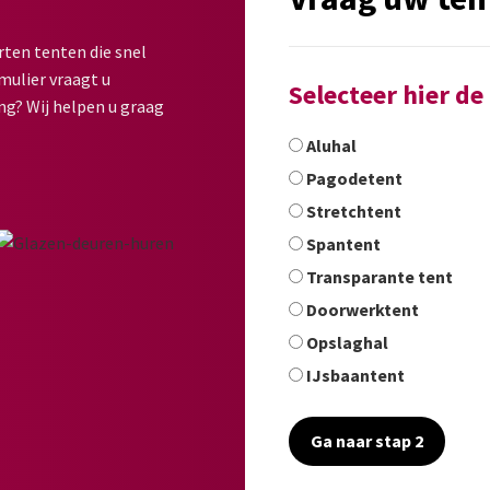
rten tenten die snel
mulier vraagt u
Selecteer hier d
ng? Wij helpen u graag
Aluhal
Pagodetent
Stretchtent
Spantent
Transparante tent
Doorwerktent
Opslaghal
IJsbaantent
Ga naar stap 2