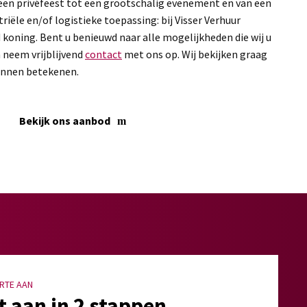
een privéfeest tot een grootschalig evenement en van een
riële en/of logistieke toepassing: bij Visser Verhuur
d koning. Bent u benieuwd naar alle mogelijkheden die wij u
 neem vrijblijvend
contact
met ons op. Wij bekijken graag
unnen betekenen.
Bekijk ons aanbod
RTE AAN
t aan in 2 stappen