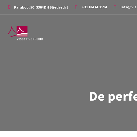
+31 184 41 35 94
info@vis
Parabool 50 | 3364 DH Sliedrecht
De perf