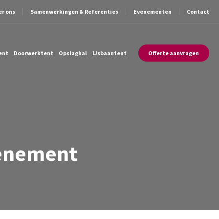
er ons
Samenwerkingen & Referenties
Evenementen
Contact
ent
Doorwerktent
Opslaghal
IJsbaantent
Offerte aanvragen
venement