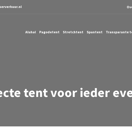
serverhuur.nl
Ov
Aluhal
Pagodetent
Stretchtent
Spantent
Transparante t
ecte tent voor ieder e