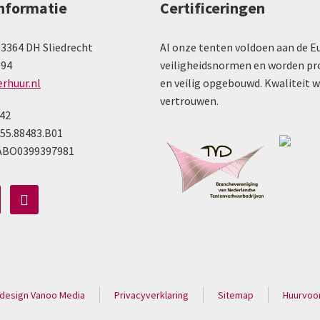
informatie
Certificeringen
 3364 DH Sliedrecht
Al onze tenten voldoen aan de E
 94
veiligheidsnormen en worden pr
erhuur.nl
en veilig opgebouwd. Kwaliteit 
vertrouwen.
142
55.88483.B01
ABO0399397981
esign Vanoo Media
Privacyverklaring
Sitemap
Huurvoo